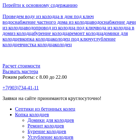
Перейти к основному содержанию
Проведем воду из колодца в дом под ключ
водоснабжение частного дома из колодца
водоснабжение дачи
из колодца
водопровод из колодца под ключ
вода из колодца в
дом
из колодца
бурение колодца
ремонт колодца
домики для
колодцев
копка колодца
колодец под ключ
углубление
колодцев
чистка колодца
колодец
Расчет стоимости
Вызвать мастера
Режим работы: c 8.00 до 22.00
+7(903)734-41-11
Заявки на сайте принимаются круглосуточно!
Септики из бетонных колец
Копка колодцев
Домики для колодцев
Ремонт колодцев
Бурение колодцев
Углубление колодцев